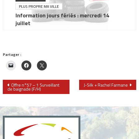
PLUS PROPRE MA VILLE
Information jours fériés : mercredi 14
juillet
Partager :
Navigation
Offre n°57 – 1 Surveillant
J-Silk + Rachel Farmane
de baignade (F/H)
de
l’article