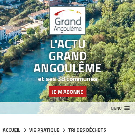
Panneau de gestion des cookies
L'ACTU
GRAND
ANGOULÊME
et ses 38 communes
JE M'ABONNE
MENU
ACCUEIL
VIE PRATIQUE
TRI DES DÉCHETS