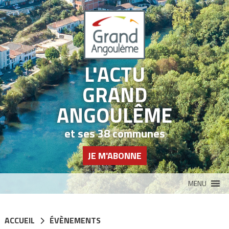
Panneau de gestion des cookies
L'ACTU
GRAND
ANGOULÊME
et ses 38 communes
JE M'ABONNE
MENU
ACCUEIL
ÉVÈNEMENTS