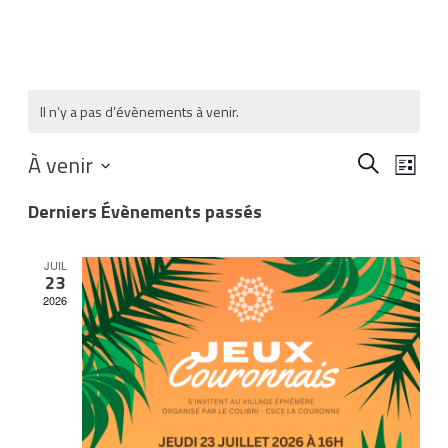
Il n’y a pas d’évènements à venir.
Recher
Nav
À venir
Recherche
Liste
de
Sélectionnez
et
Derniers Évènements passés
une
vue
navigat
date.
Évè
JUIL
de
23
2026
vues
Évènem