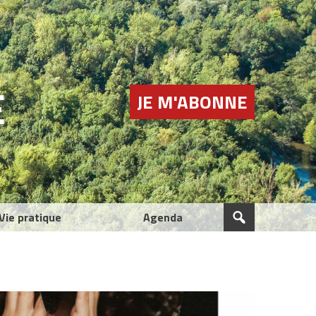
E
JE M'ABONNE
Vie pratique
Agenda