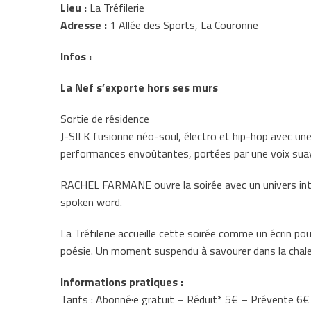
Lieu :
La Tréfilerie
Adresse :
1 Allée des Sports, La Couronne
Infos :
La Nef s’exporte hors ses murs
Sortie de résidence
J-SILK fusionne néo-soul, électro et hip-hop avec une 
performances envoûtantes, portées par une voix suav
RACHEL FARMANE ouvre la soirée avec un univers intr
spoken word.
La Tréfilerie accueille cette soirée comme un écrin po
poésie. Un moment suspendu à savourer dans la chaleur 
Informations pratiques :
Tarifs : Abonné·e gratuit – Réduit* 5€ – Prévente 6€