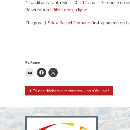
* Conditions tarif réduit : 0 à 12 ans – Personne en
Réservation :
Billetterie en ligne
The post
J-Silk + Rachel Farmane
first appeared on
L
Partager :
Navigation
Tri des déchets alimentaires – on s’équipe !
de
l’article