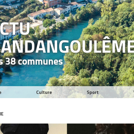
ACTU
RAND
ANGOULÊM
es 38 communes
e
Culture
Sport
NE