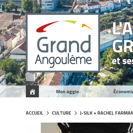
Panneau de gestion des cookies
L'
G
et s
Mon agglo
Économi
ACCUEIL
CULTURE
J-SILK + RACHEL FARMA