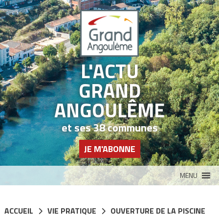
Panneau de gestion des cookies
L'ACTU
GRAND
ANGOULÊME
et ses 38 communes
JE M'ABONNE
MENU
ACCUEIL
VIE PRATIQUE
OUVERTURE DE LA PISCINE