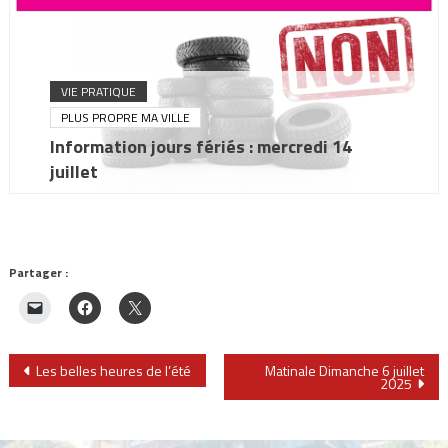
VIE PRATIQUE
PLUS PROPRE MA VILLE
Information jours fériés : mercredi 14
juillet
Partager :
Navigation
Les belles heures de l’été
Matinale Dimanche 6 juillet
2025
de