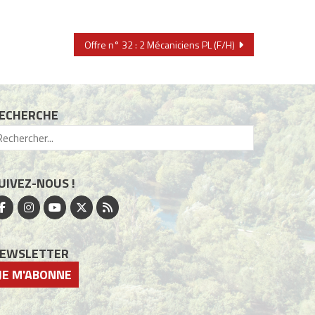
Offre n° 32 : 2 Mécaniciens PL (F/H)
ECHERCHE
UIVEZ-NOUS !
EWSLETTER
JE M'ABONNE