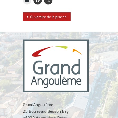
Navigation
Ouverture de la piscine
de
l’article
GrandAngoulême
25 Boulevard Besson Bey
16023 Angoulême Cedex