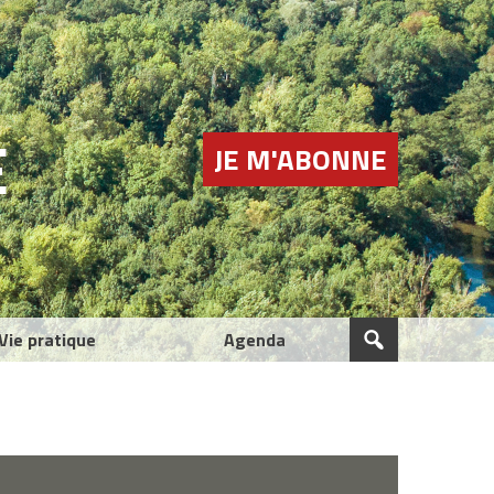
E
JE M'ABONNE
Vie pratique
Agenda