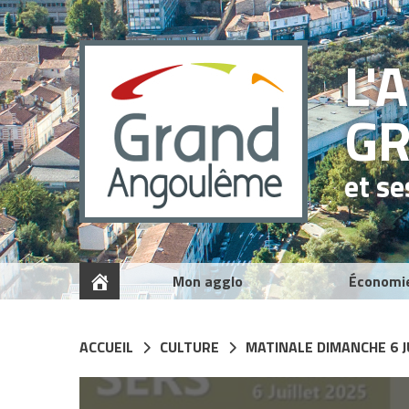
Panneau de gestion des cookies
L'
G
et s
Mon agglo
Économi
ACCUEIL
CULTURE
MATINALE DIMANCHE 6 J