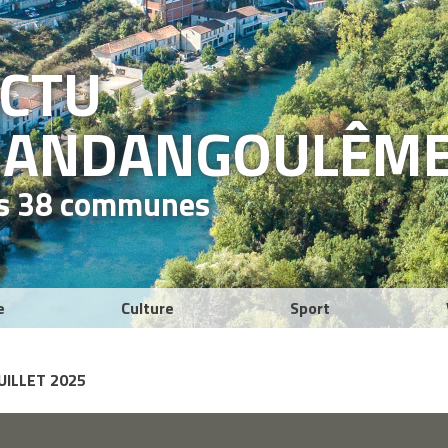
ACTU
RAND
ANGOULÊM
es 38 communes
e
Culture
Sport
UILLET 2025