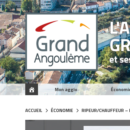
Panneau de gestion des cookies
L'
G
et s
Mon agglo
Économi
ACCUEIL
ÉCONOMIE
RIPEUR/CHAUFFEUR – B