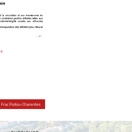
FH
e Frac Poitou-Charentes