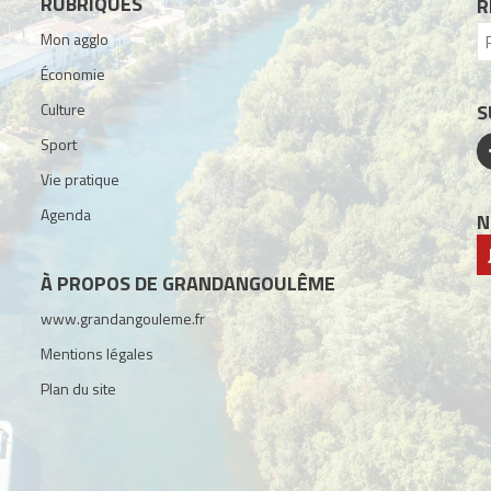
RUBRIQUES
R
Mon agglo
Économie
Culture
S
Sport
Vie pratique
Agenda
N
À PROPOS DE GRANDANGOULÊME
www.grandangouleme.fr
Mentions légales
Plan du site