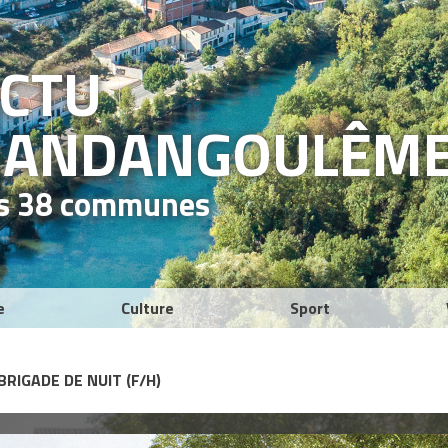
ACTU
RAND
ANGOULÊM
es 38 communes
e
Culture
Sport
RIGADE DE NUIT (F/H)