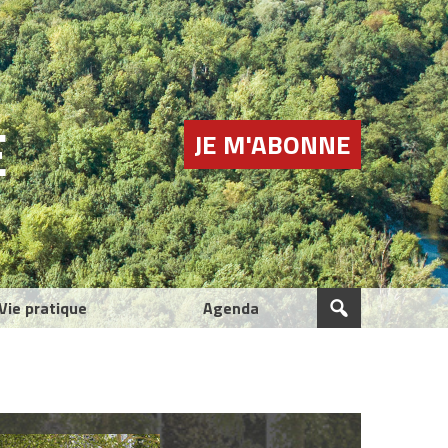
E
JE M'ABONNE
Vie pratique
Agenda