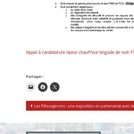
Appel à candidature ripeur chauffeur brigade de nuit 
Partager :
Navigation
Les Résurgences : une exposition en partenariat avec l
de
l’article