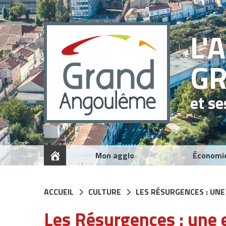
Panneau de gestion des cookies
L'
G
et s
Mon agglo
Économi
ACCUEIL
CULTURE
LES RÉSURGENCES : UN
Les Résurgences : une e