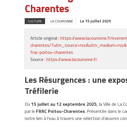
Charentes
Le
15 juillet 2025
CULTURE
LA COURONNE
Article original :
https://www.lacouronne.fr/evenem
charentes/?utm_source=rss&utm_medium=rss&ut
frac-poitou-charentes
Source :
https://www.lacouronne.fr
Les Résurgences : une expos
Tréfilerie
Du
15 juillet au 12 septembre 2025
, la Ville de La 
par le
FRAC Poitou-Charentes
. Présentée dans le cad
notre lien à l’eau à travers une sélection d’œuvres c