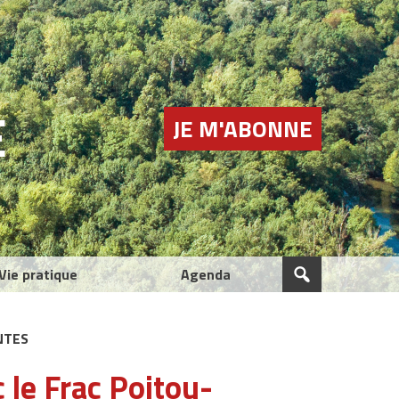
E
JE M'ABONNE
Vie pratique
Agenda
NTES
 le Frac Poitou-