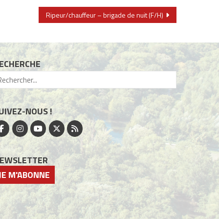
Ripeur/chauffeur – brigade de nuit (F/H)
ECHERCHE
UIVEZ-NOUS !
EWSLETTER
JE M'ABONNE