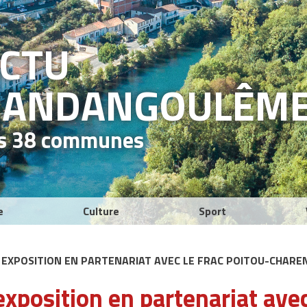
ACTU
RAND
ANGOULÊM
es 38 communes
e
Culture
Sport
E EXPOSITION EN PARTENARIAT AVEC LE FRAC POITOU-CHARE
xposition en partenariat avec