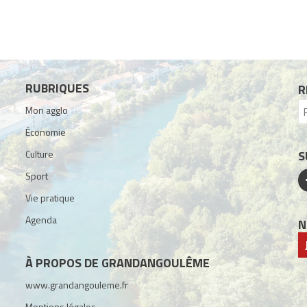
RUBRIQUES
R
Mon agglo
Économie
Culture
S
Sport
Vie pratique
Agenda
N
À PROPOS DE GRANDANGOULÊME
www.grandangouleme.fr
Mentions légales