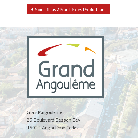
Navigation
Soirs Bleus // Marché des Producteurs
de
l’article
GrandAngoulême
25 Boulevard Besson Bey
16023 Angoulême Cedex