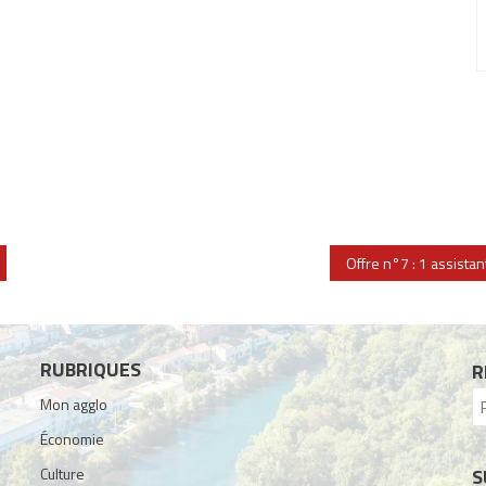
Offre n°7 : 1 assistan
RUBRIQUES
R
Mon agglo
Économie
Culture
S