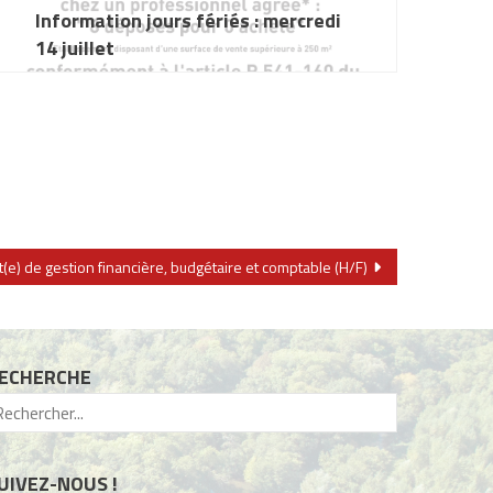
Information jours fériés : mercredi
14 juillet
t(e) de gestion financière, budgétaire et comptable (H/F)
ECHERCHE
UIVEZ-NOUS !