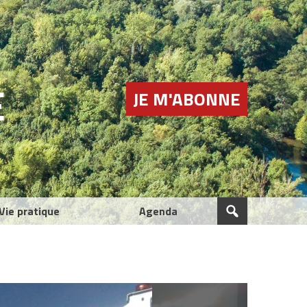
E
JE M'ABONNE
Vie pratique
Agenda