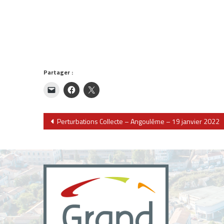
Partager :
Navigation
Perturbations Collecte – Angoulême – 19 janvier 2022
de
l’article