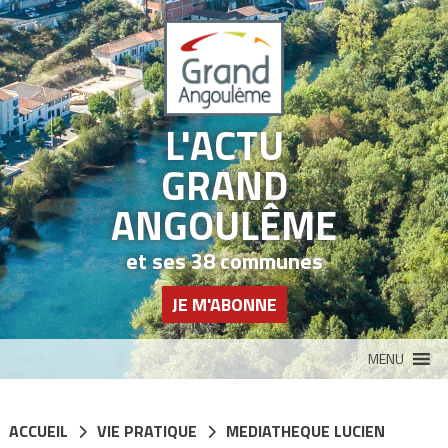
Panneau de gestion des cookies
L'ACTU
GRAND
ANGOULÊME
et ses 38 communes
JE M'ABONNE
MENU
ACCUEIL
VIE PRATIQUE
MEDIATHEQUE LUCIEN