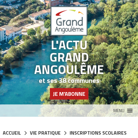
Panneau de gestion des cookies
L'ACTU
GRAND
ANGOULÊME
et ses 38 communes
JE M'ABONNE
MENU
ACCUEIL
VIE PRATIQUE
INSCRIPTIONS SCOLAIRES