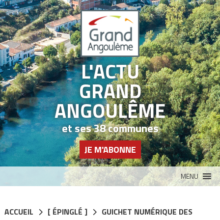
Panneau de gestion des cookies
L'ACTU
GRAND
ANGOULÊME
et ses 38 communes
JE M'ABONNE
MENU
ACCUEIL
[ ÉPINGLÉ ]
GUICHET NUMÉRIQUE DES