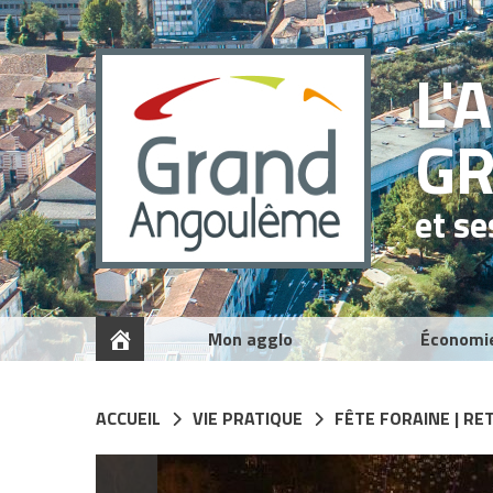
Panneau de gestion des cookies
L'
G
et s
Mon agglo
Économi
ACCUEIL
VIE PRATIQUE
FÊTE FORAINE | RE