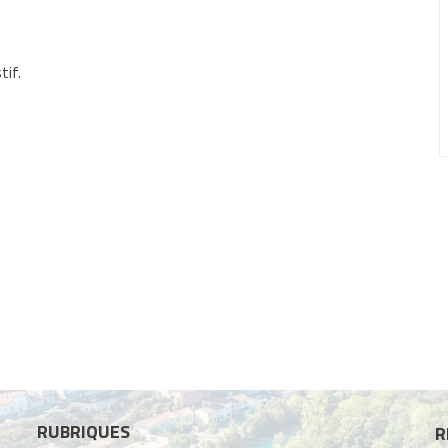
if.
RUBRIQUES
R