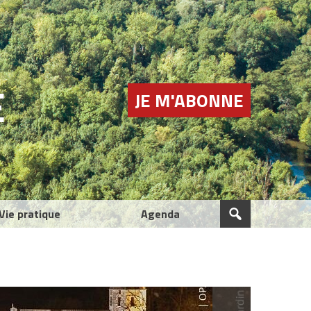
E
JE M'ABONNE
Vie pratique
Agenda