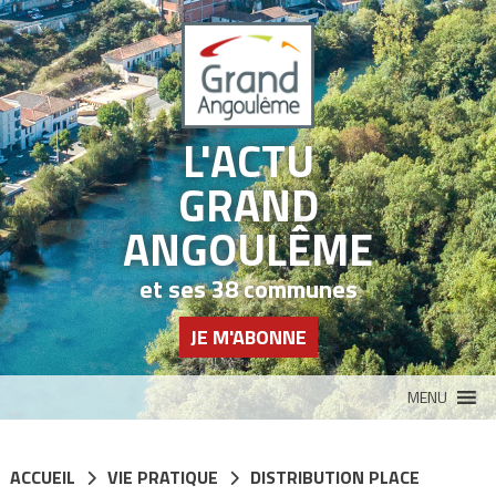
Panneau de gestion des cookies
L'ACTU
GRAND
ANGOULÊME
et ses 38 communes
JE M'ABONNE
MENU
ACCUEIL
VIE PRATIQUE
DISTRIBUTION PLACE