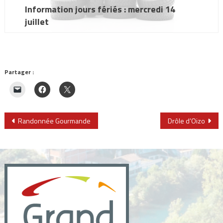
Information jours fériés : mercredi 14
juillet
Partager :
Navigation
Randonnée Gourmande
Drôle d’Oizo
de
l’article