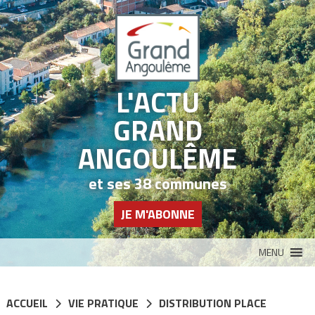
Panneau de gestion des cookies
L'ACTU
GRAND
ANGOULÊME
et ses 38 communes
JE M'ABONNE
MENU
ACCUEIL
VIE PRATIQUE
DISTRIBUTION PLACE