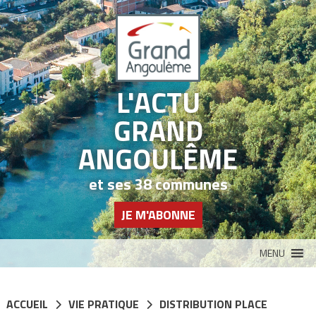
Panneau de gestion des cookies
L'ACTU
GRAND
ANGOULÊME
et ses 38 communes
JE M'ABONNE
MENU
ACCUEIL
VIE PRATIQUE
DISTRIBUTION PLACE