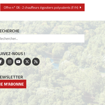
Offre n° 06 : 2 chauffeurs égoutiers polyvalents (F/H)
ECHERCHE
UIVEZ-NOUS !
EWSLETTER
JE M'ABONNE