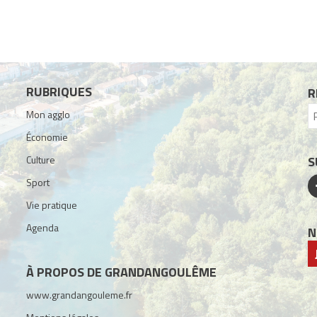
RUBRIQUES
R
Mon agglo
Économie
Culture
S
Sport
Vie pratique
Agenda
N
À PROPOS DE GRANDANGOULÊME
www.grandangouleme.fr