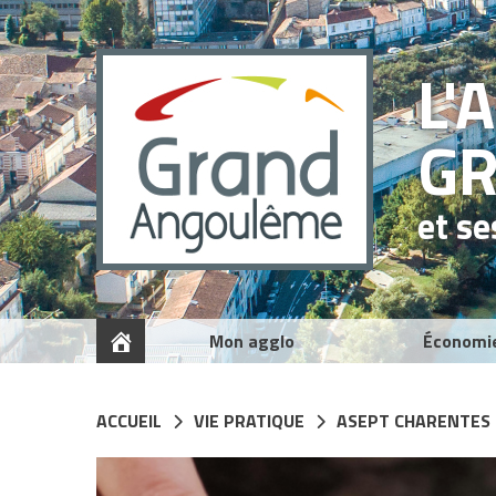
Panneau de gestion des cookies
L'
G
et s
Mon agglo
Économi
ACCUEIL
VIE PRATIQUE
ASEPT CHARENTES |