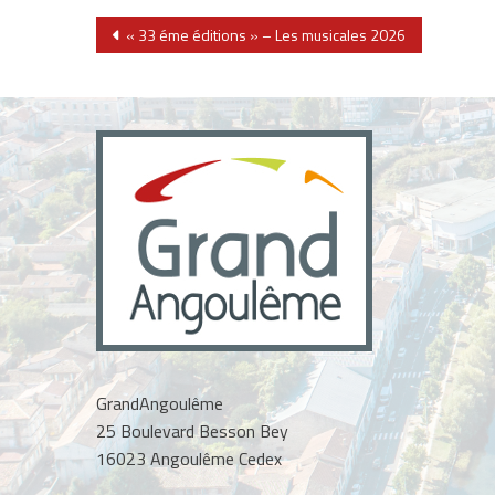
Navigation
« 33 éme éditions » – Les musicales 2026
de
l’article
GrandAngoulême
25 Boulevard Besson Bey
16023 Angoulême Cedex