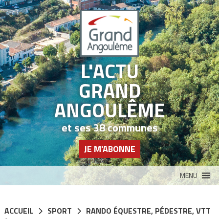
Panneau de gestion des cookies
L'ACTU
GRAND
ANGOULÊME
et ses 38 communes
JE M'ABONNE
MENU
ACCUEIL
SPORT
RANDO ÉQUESTRE, PÉDESTRE, VTT