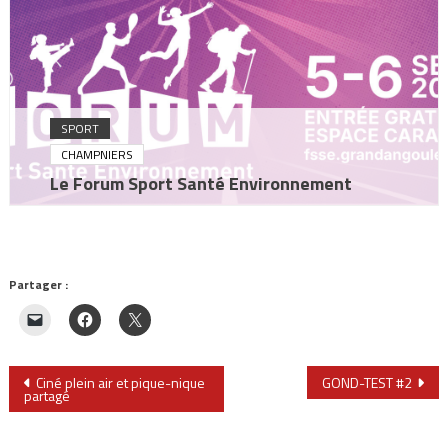
SPORT
CHAMPNIERS
Le Forum Sport Santé Environnement
Partager :
Navigation
Ciné plein air et pique-nique
GOND-TEST #2
partagé
de