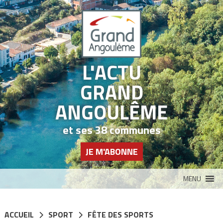
Panneau de gestion des cookies
L'ACTU
GRAND
ANGOULÊME
et ses 38 communes
JE M'ABONNE
MENU
ACCUEIL
SPORT
FÊTE DES SPORTS