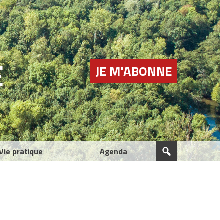
E
JE M'ABONNE
Vie pratique
Agenda