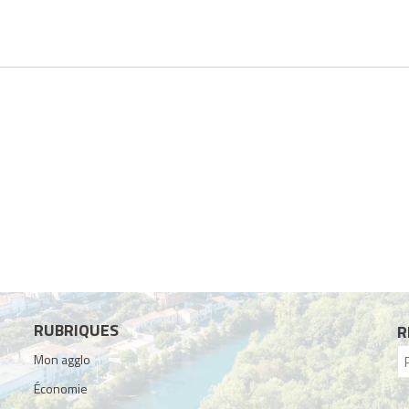
RUBRIQUES
R
Mon agglo
Économie