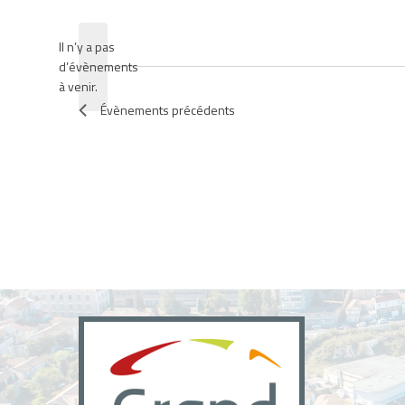
une
date.
Il n’y a pas
d’évènements
Notice
à venir.
Évènements
précédents