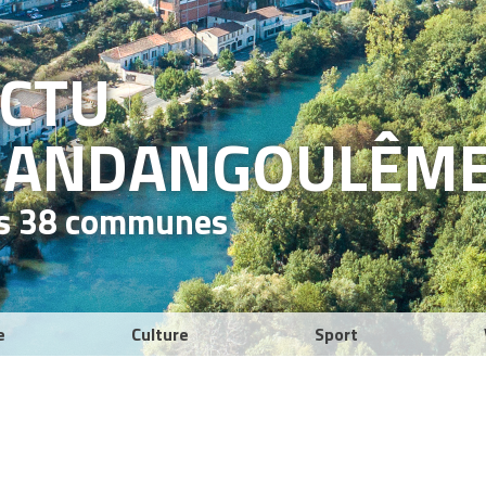
ACTU
RAND
ANGOULÊM
es 38 communes
e
Culture
Sport