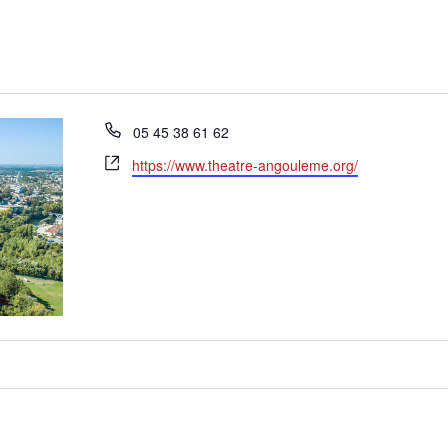
Téléphone
05 45 38 61 62
Site
https://www.theatre-angouleme.org/
web