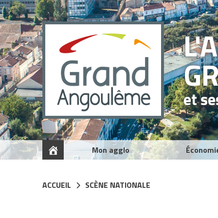
Panneau de gestion des cookies
L'
G
et s
Mon agglo
Économi
ACCUEIL
SCÈNE NATIONALE