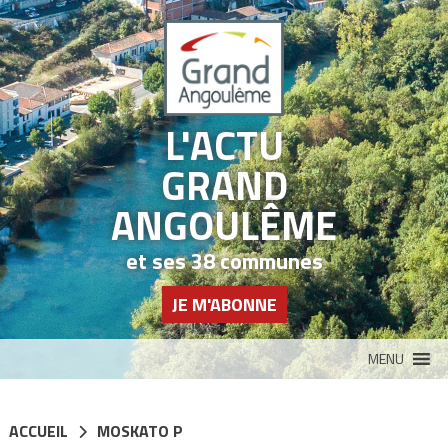
Panneau de gestion des cookies
L'ACTU
GRAND
ANGOULÊME
et ses 38 communes
JE M'ABONNE
MENU
ACCUEIL
MOSKATO P