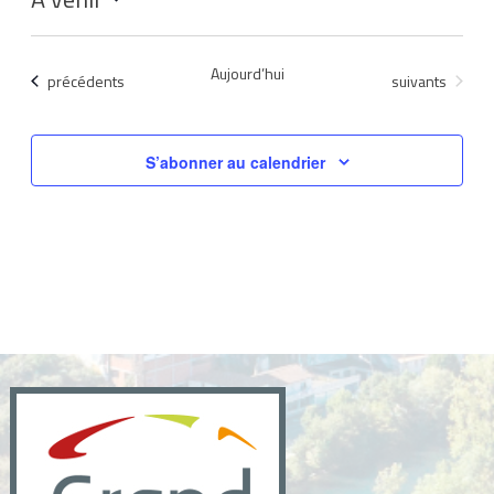
Sélectionnez
une
Aujourd’hui
Évènements
Évènements
précédents
suivants
date.
S’abonner au calendrier