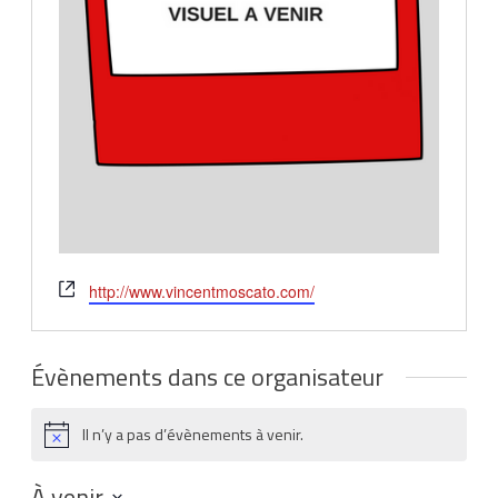
Site
http://www.vincentmoscato.com/
web
Évènements dans ce organisateur
Il n’y a pas d’évènements à venir.
Notice
À venir