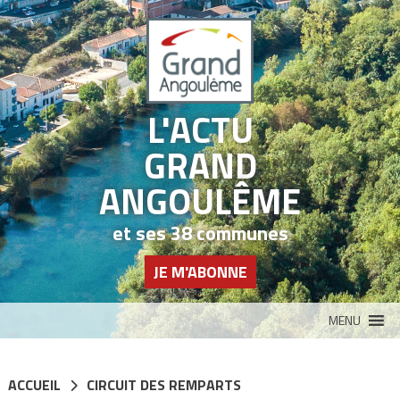
Panneau de gestion des cookies
L'ACTU
GRAND
ANGOULÊME
et ses 38 communes
JE M'ABONNE
MENU
ACCUEIL
CIRCUIT DES REMPARTS