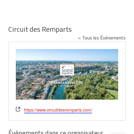
Circuit des Remparts
« Tous les Évènements
Site
https://www.circuitdesremparts.com/
web
Évènements dans ce organisateur