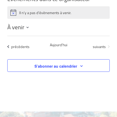
Il n’y a pas d’évènements à venir.
Notice
À venir
Sélectionnez
une
Aujourd’hui
Évènements
Évènements
précédents
suivants
date.
S’abonner au calendrier