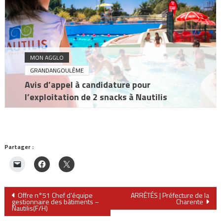
MON AGGLO
GRANDANGOULÊME
Avis d’appel à candidature pour
l’exploitation de 2 snacks à Nautilis
Partager :
Navigation
Offre n°51 Chef d’équipe
ARRÊTÉS | Préfecture de la
gestionnaire des bâtiments –
Charente
Nautilis(F/H)
de