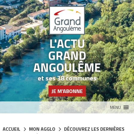
Panneau de gestion des cookies
L'ACTU
GRAND
ANGOULÊME
et ses 38 communes
JE M'ABONNE
MENU
ACCUEIL
MON AGGLO
DÉCOUVREZ LES DERNIÈRES