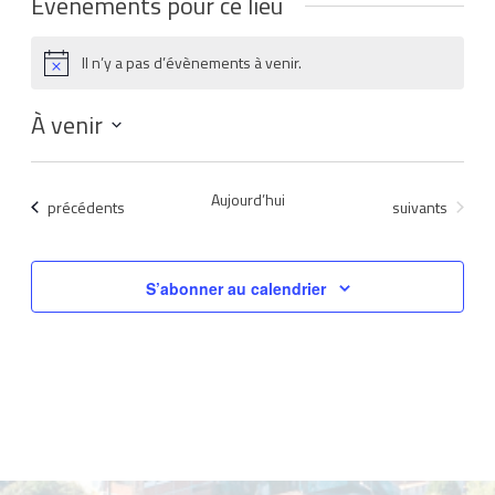
Évènements pour ce lieu
Il n’y a pas d’évènements à venir.
Notice
À venir
Sélectionnez
une
Aujourd’hui
Évènements
Évènements
précédents
suivants
date.
S’abonner au calendrier