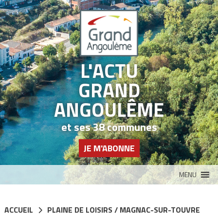
Panneau de gestion des cookies
L'ACTU
GRAND
ANGOULÊME
et ses 38 communes
JE M'ABONNE
MENU
ACCUEIL
PLAINE DE LOISIRS / MAGNAC-SUR-TOUVRE