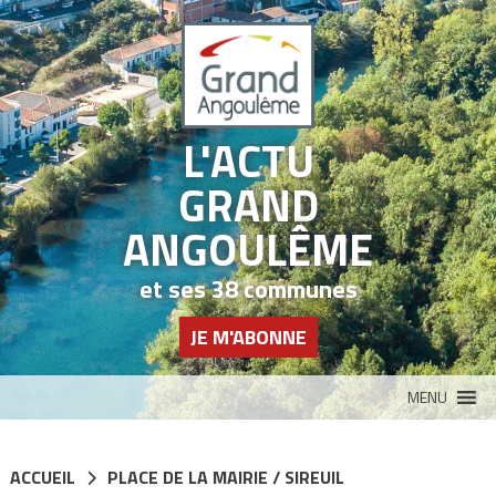
Panneau de gestion des cookies
L'ACTU
GRAND
ANGOULÊME
et ses 38 communes
JE M'ABONNE
MENU
ACCUEIL
PLACE DE LA MAIRIE / SIREUIL