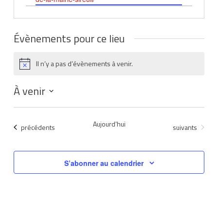
Évènements pour ce lieu
Il n’y a pas d’évènements à venir.
Notice
À venir
Sélectionnez
une
Aujourd’hui
Évènements
Évènements
précédents
suivants
date.
S’abonner au calendrier