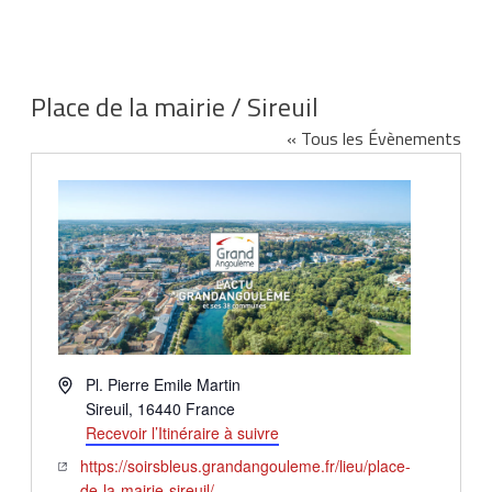
Place de la mairie / Sireuil
« Tous les Évènements
Adresse
Pl. Pierre Emile Martin
Sireuil
,
16440
France
Recevoir l’Itinéraire à suivre
Site
https://soirsbleus.grandangouleme.fr/lieu/place-
web
de-la-mairie-sireuil/