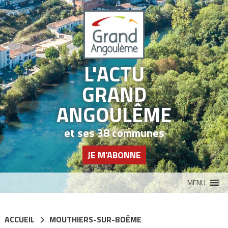
Panneau de gestion des cookies
L'ACTU
GRAND
ANGOULÊME
et ses 38 communes
JE M'ABONNE
MENU
ACCUEIL
MOUTHIERS-SUR-BOËME