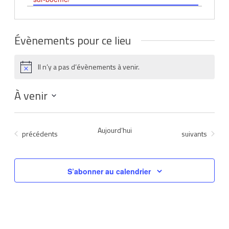
Évènements pour ce lieu
Il n’y a pas d’évènements à venir.
Notice
À venir
Sélectionnez
une
Aujourd’hui
Évènements
Évènements
précédents
suivants
date.
S’abonner au calendrier