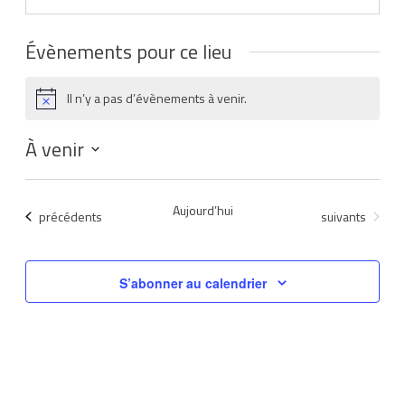
Évènements pour ce lieu
Il n’y a pas d’évènements à venir.
Notice
À venir
Sélectionnez
une
Aujourd’hui
Évènements
Évènements
précédents
suivants
date.
S’abonner au calendrier