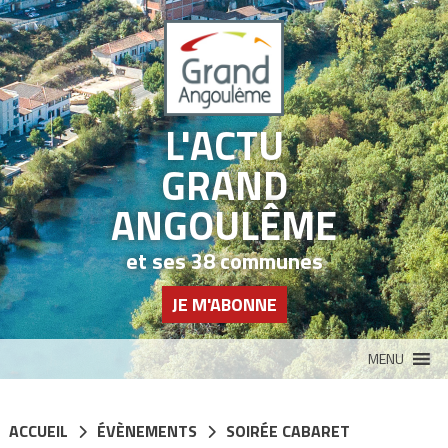
Panneau de gestion des cookies
L'ACTU
GRAND
ANGOULÊME
et ses 38 communes
JE M'ABONNE
MENU
ACCUEIL
ÉVÈNEMENTS
SOIRÉE CABARET