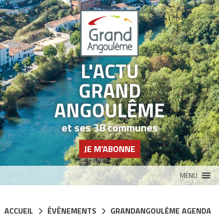
Panneau de gestion des cookies
L'ACTU
GRAND
ANGOULÊME
et ses 38 communes
JE M'ABONNE
MENU
ACCUEIL
ÉVÈNEMENTS
GRANDANGOULÊME AGENDA