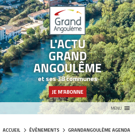
Panneau de gestion des cookies
L'ACTU
GRAND
ANGOULÊME
et ses 38 communes
JE M'ABONNE
MENU
ACCUEIL
ÉVÈNEMENTS
GRANDANGOULÊME AGENDA