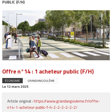
PUBLIC (F/H)
Offre n°14 : 1 acheteur public (F/H)
ÉCONOMIE
GRANDANGOULÊME
Le
12 mars 2025
Article original :
https://www.grandangouleme.fr/offre-
n14-1-acheteur-public-f-h-2-2-2-2-2-2/