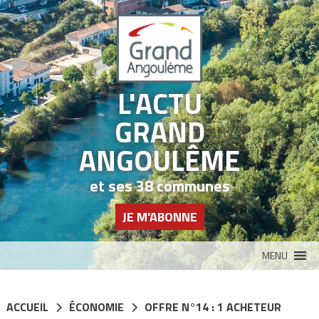
Panneau de gestion des cookies
L'ACTU
GRAND
ANGOULÊME
et ses 38 communes
JE M'ABONNE
MENU
ACCUEIL
ÉCONOMIE
OFFRE N°14 : 1 ACHETEUR