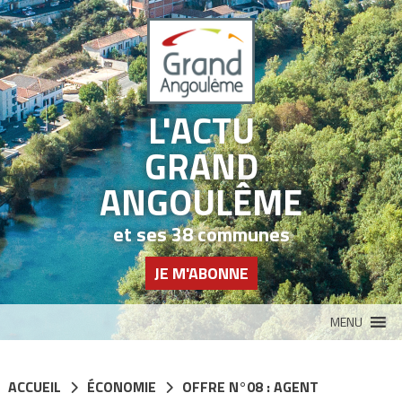
Panneau de gestion des cookies
L'ACTU
GRAND
ANGOULÊME
et ses 38 communes
JE M'ABONNE
MENU
ACCUEIL
ÉCONOMIE
OFFRE N°08 : AGENT