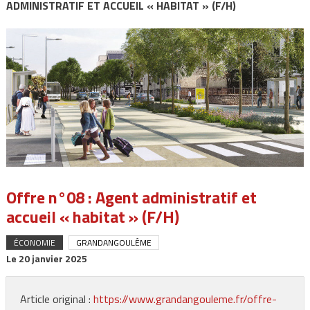
ADMINISTRATIF ET ACCUEIL « HABITAT » (F/H)
Offre n°08 : Agent administratif et
accueil « habitat » (F/H)
ÉCONOMIE
GRANDANGOULÊME
Le
20 janvier 2025
Article original :
https://www.grandangouleme.fr/offre-