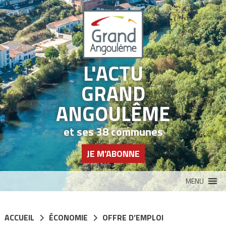
Panneau de gestion des cookies
L'ACTU
GRAND
ANGOULÊME
et ses 38 communes
JE M'ABONNE
MENU
ACCUEIL
ÉCONOMIE
OFFRE D’EMPLOI