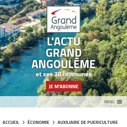
Panneau de gestion des cookies
L'ACTU
GRAND
ANGOULÊME
et ses 38 communes
JE M'ABONNE
MENU
ACCUEIL
ÉCONOMIE
AUXILIAIRE DE PUERICULTURE