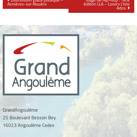
Navigation
Asnières-sur-Nouère
édition LLA – Loisirs L’Isle
Ados
de
l’article
GrandAngoulême
25 Boulevard Besson Bey
16023 Angoulême Cedex