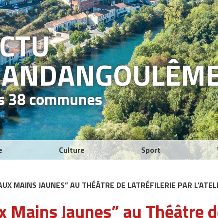
ACTU
RAND
ANGOULÊM
es 38 communes
e
Culture
Sport
AUX MAINS JAUNES” AU THÉÂTRE DE LATRÉFILERIE PAR L’ATEL
ux Mains Jaunes” au Théâtre de