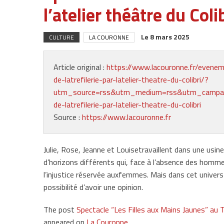
l’atelier théâtre du Coli
Le
8 mars 2025
CULTURE
LA COURONNE
Article original :
https://www.lacouronne.fr/evenem
de-latrefilerie-par-latelier-theatre-du-colibri/?
utm_source=rss&utm_medium=rss&utm_campaign=s
de-latrefilerie-par-latelier-theatre-du-colibri
Source :
https://www.lacouronne.fr
Julie, Rose, Jeanne et Louisetravaillent dans une usi
d’horizons différents qui, face à l’absence des homme
l’injustice réservée auxfemmes. Mais dans cet univers 
possibilité d’avoir une opinion.
The post
Spectacle “Les Filles aux Mains Jaunes” au Thé
appeared on
La Couronne
.