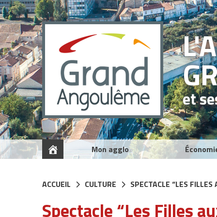
Panneau de gestion des cookies
L'
G
et s
Mon agglo
Économi
ACCUEIL
CULTURE
SPECTACLE “LES FILLES 
Spectacle “Les Filles a