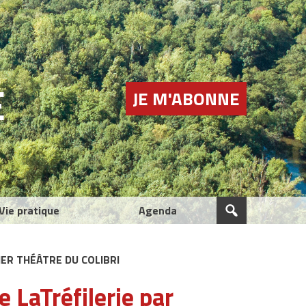
E
JE M'ABONNE
Vie pratique
Agenda
IER THÉÂTRE DU COLIBRI
 LaTréfilerie par