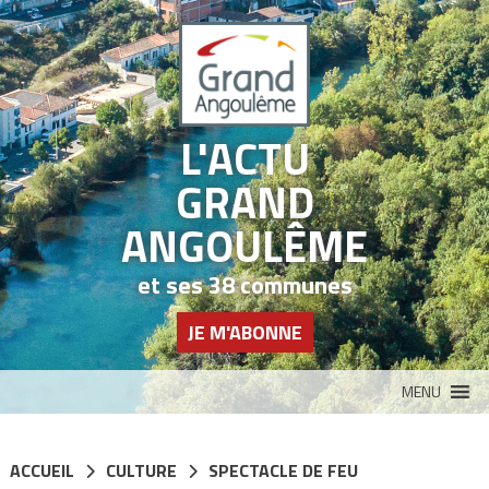
Panneau de gestion des cookies
L'ACTU
GRAND
ANGOULÊME
et ses 38 communes
JE M'ABONNE
MENU
ACCUEIL
CULTURE
SPECTACLE DE FEU