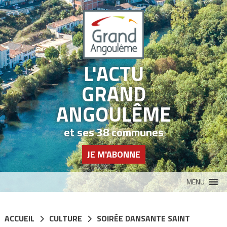
Panneau de gestion des cookies
L'ACTU
GRAND
ANGOULÊME
et ses 38 communes
JE M'ABONNE
MENU
ACCUEIL
CULTURE
SOIRÉE DANSANTE SAINT