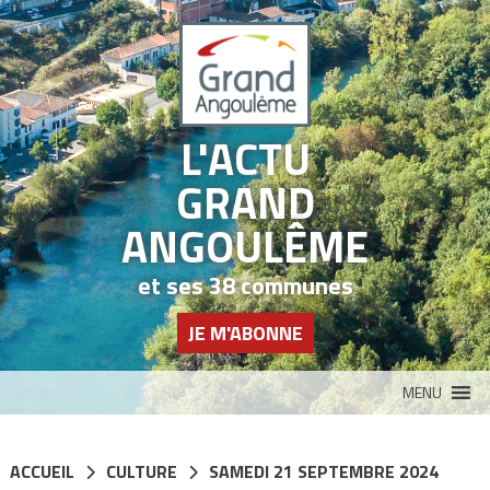
Panneau de gestion des cookies
L'ACTU
GRAND
ANGOULÊME
et ses 38 communes
JE M'ABONNE
MENU
ACCUEIL
CULTURE
SAMEDI 21 SEPTEMBRE 2024