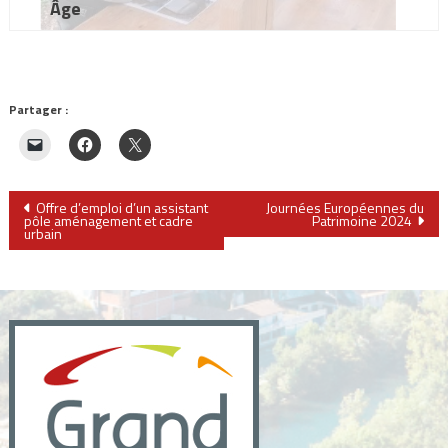
Âge
Partager :
Navigation
Offre d’emploi d’un assistant
Journées Européennes du
pôle aménagement et cadre
Patrimoine 2024
urbain
de
l’article