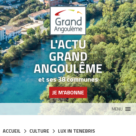
Panneau de gestion des cookies
L'ACTU
GRAND
ANGOULÊME
et ses 38 communes
JE M'ABONNE
MENU
ACCUEIL
CULTURE
LUX IN TENEBRIS