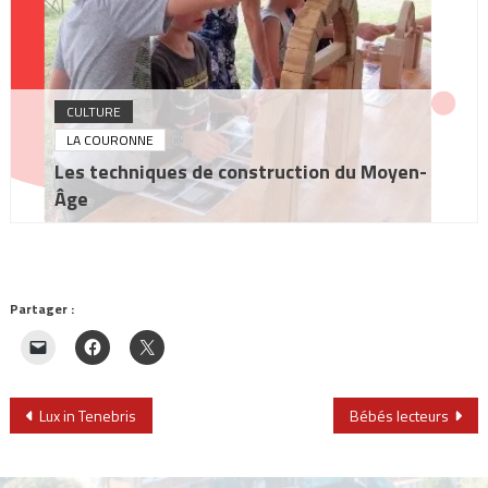
CULTURE
LA COURONNE
Les techniques de construction du Moyen-
Âge
Partager :
Navigation
Lux in Tenebris
Bébés lecteurs
de