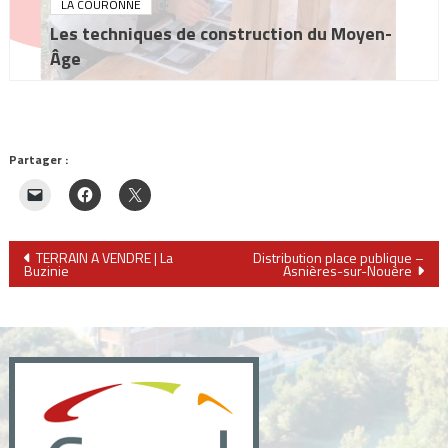
LA COURONNE
Les techniques de construction du Moyen-
Âge
Partager :
Navigation
TERRAIN A VENDRE | La
Distribution place publique –
Buzinie
Asnières-sur-Nouère
de
l’article