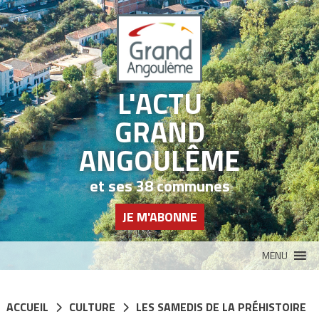
Panneau de gestion des cookies
L'ACTU
GRAND
ANGOULÊME
et ses 38 communes
JE M'ABONNE
MENU
ACCUEIL
CULTURE
LES SAMEDIS DE LA PRÉHISTOIRE