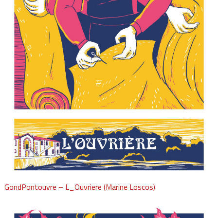
GondPontouvre – L_Ouvriere (Marine Loscos)