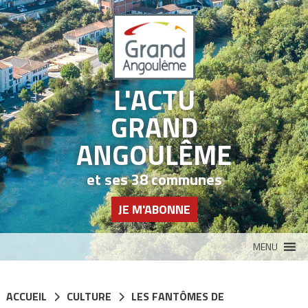
Panneau de gestion des cookies
L'ACTU
GRAND
ANGOULÊME
et ses 38 communes
JE M'ABONNE
MENU
ACCUEIL
CULTURE
LES FANTÔMES DE