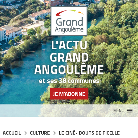
Panneau de gestion des cookies
L'ACTU
GRAND
ANGOULÊME
et ses 38 communes
JE M'ABONNE
MENU
ACCUEIL
CULTURE
LE CINÉ- BOUTS DE FICELLE