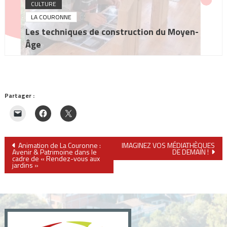
CULTURE
LA COURONNE
Les techniques de construction du Moyen-
Âge
Partager :
Navigation
Animation de La Couronne :
IMAGINEZ VOS MÉDIATHÈQUES
Avenir & Patrimoine dans le
DE DEMAIN !
cadre de « Rendez-vous aux
de
jardins »
l’article