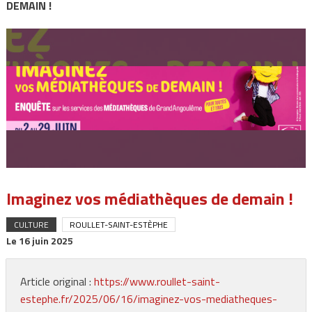
DEMAIN !
Imaginez vos médiathèques de demain !
CULTURE
ROULLET-SAINT-ESTÈPHE
Le
16 juin 2025
Article original :
https://www.roullet-saint-
estephe.fr/2025/06/16/imaginez-vos-mediatheques-