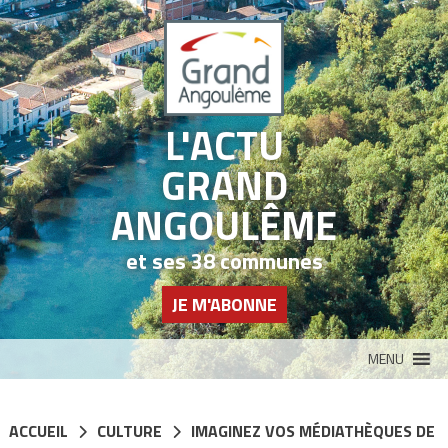
Panneau de gestion des cookies
L'ACTU
GRAND
ANGOULÊME
et ses 38 communes
JE M'ABONNE
MENU
ACCUEIL
CULTURE
IMAGINEZ VOS MÉDIATHÈQUES DE