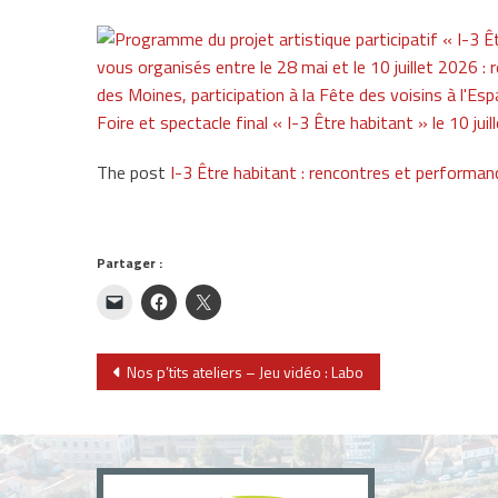
The post
I-3 Être habitant : rencontres et performan
Partager :
Navigation
Nos p’tits ateliers – Jeu vidéo : Labo
de
l’article