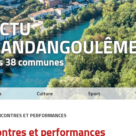
ACTU
RAND
ANGOULÊM
es 38 communes
e
Culture
Sport
RENCONTRES ET PERFORMANCES
contres et performances