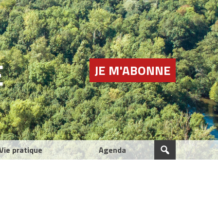
E
JE M'ABONNE
Vie pratique
Agenda