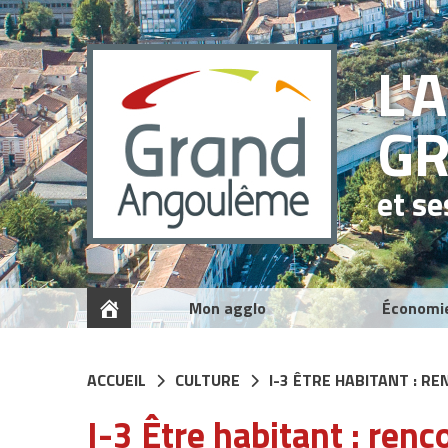
Panneau de gestion des cookies
L'
G
et s
Mon agglo
Économi
ACCUEIL
CULTURE
I-3 ÊTRE HABITANT : 
I-3 Être habitant : ren