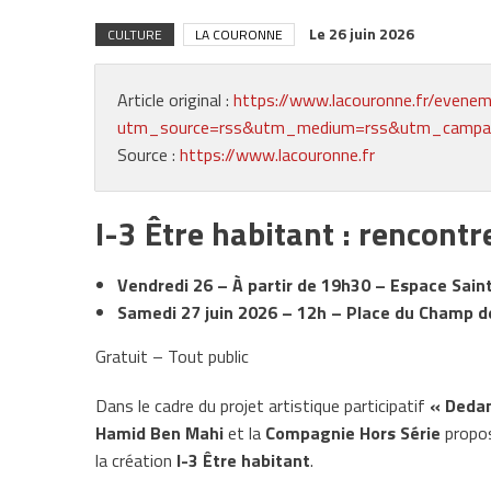
Le
26 juin 2026
CULTURE
LA COURONNE
Article original :
https://www.lacouronne.fr/evenem
utm_source=rss&utm_medium=rss&utm_campaign
Source :
https://www.lacouronne.fr
I-3 Être habitant : rencont
Vendredi 26 – À partir de 19h30 – Espace Sain
Samedi 27 juin 2026 – 12h – Place du Champ d
Gratuit – Tout public
Dans le cadre du projet artistique participatif
« Dedan
Hamid Ben Mahi
et la
Compagnie Hors Série
propos
la création
I-3 Être habitant
.