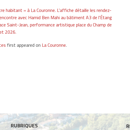
ces
first appeared on
La Couronne
.
RUBRIQUES
R