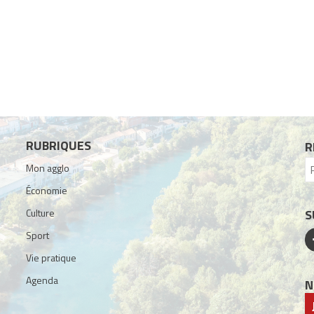
RUBRIQUES
R
Mon agglo
Économie
Culture
S
Sport
Vie pratique
Agenda
N