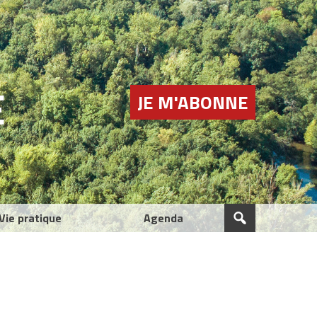
E
JE M'ABONNE
Vie pratique
Agenda