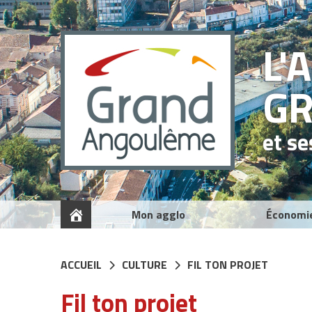
Panneau de gestion des cookies
L'
G
et s
Mon agglo
Économi
ACCUEIL
CULTURE
FIL TON PROJET
Fil ton projet