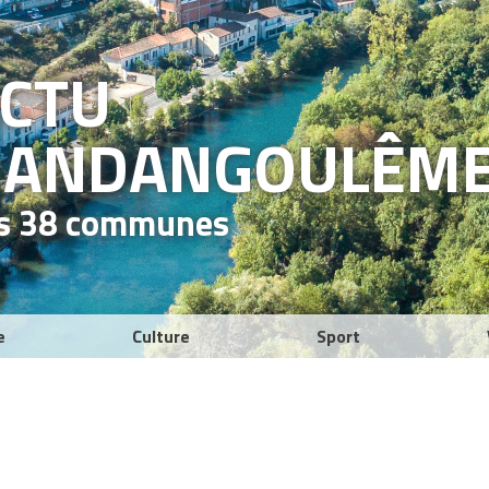
ACTU
RAND
ANGOULÊM
es 38 communes
e
Culture
Sport