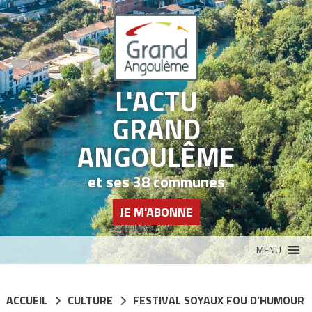
Panneau de gestion des cookies
L'ACTU
GRAND
ANGOULÊME
et ses 38 communes
JE M'ABONNE
MENU
ACCUEIL
CULTURE
FESTIVAL SOYAUX FOU D’HUMOUR