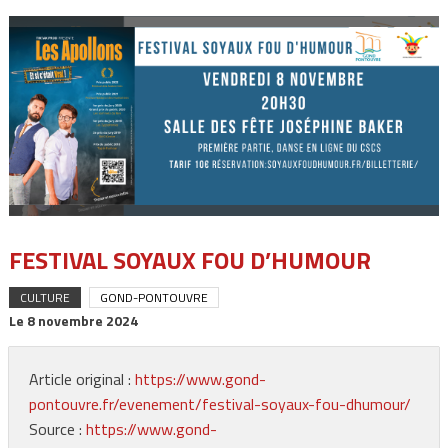
FESTIVAL SOYAUX FOU D’HUMOUR
CULTURE
GOND-PONTOUVRE
Le
8 novembre 2024
Article original :
https://www.gond-
pontouvre.fr/evenement/festival-soyaux-fou-dhumour/
Source :
https://www.gond-