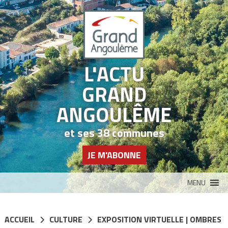
Panneau de gestion des cookies
L'ACTU
GRAND
ANGOULÊME
et ses 38 communes
JE M'ABONNE
MENU
ACCUEIL
CULTURE
EXPOSITION VIRTUELLE | OMBRES