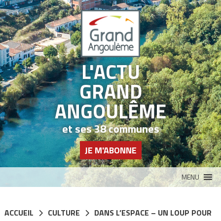
Panneau de gestion des cookies
L'ACTU
GRAND
ANGOULÊME
et ses 38 communes
JE M'ABONNE
MENU
ACCUEIL
CULTURE
DANS L’ESPACE – UN LOUP POUR