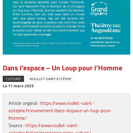
Dans l’espace – Un Loup pour l’Homme
CULTURE
ROULLET-SAINT-ESTÈPHE
Le
11 mars 2025
Article original :
https://www.roullet-saint-
estephe.fr/evenement/dans-lespace-un-loup-pour-
lhomme/
Source :
https://www.roullet-saint-
estephe.fr/tag/grandangouleme-culture/