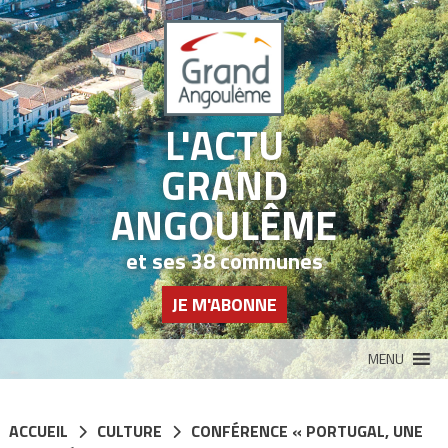
Panneau de gestion des cookies
L'ACTU
GRAND
ANGOULÊME
et ses 38 communes
JE M'ABONNE
MENU
ACCUEIL
CULTURE
CONFÉRENCE « PORTUGAL, UNE