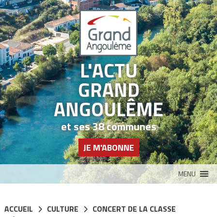
Panneau de gestion des cookies
L'ACTU
GRAND
ANGOULÊME
et ses 38 communes
JE M'ABONNE
MENU
ACCUEIL
CULTURE
CONCERT DE LA CLASSE