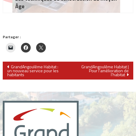
Âge
Partager :
Navigation
GrandAngoulême Habitat :
GrandAngoulême Habitat |
un nouveau service pour les
Pour l’amélioration de
habitants
l’habitat
de
l’article