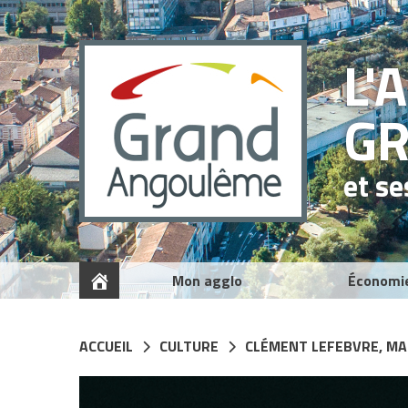
Panneau de gestion des cookies
L'
G
et s
Mon agglo
Économi
ACCUEIL
CULTURE
CLÉMENT LEFEBVRE, MA