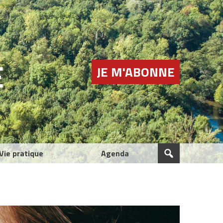
E
JE M'ABONNE
Vie pratique
Agenda