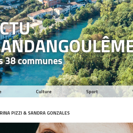
ACTU
RAND
ANGOULÊM
es 38 communes
e
Culture
Sport
RINA PIZZI & SANDRA GONZALES