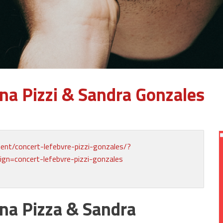
na Pizzi & Sandra Gonzales
ent/concert-lefebvre-pizzi-gonzales/?
=concert-lefebvre-pizzi-gonzales
na Pizza & Sandra