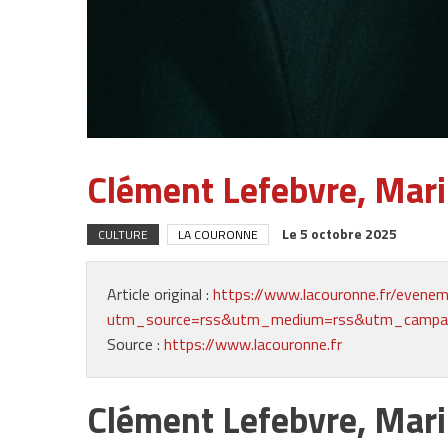
Clément Lefebvre, Mari
Le
5 octobre 2025
CULTURE
LA COURONNE
Article original :
https://www.lacouronne.fr/evenem
utm_source=rss&utm_medium=rss&utm_campaign
Source :
https://www.lacouronne.fr
Clément Lefebvre, Mari